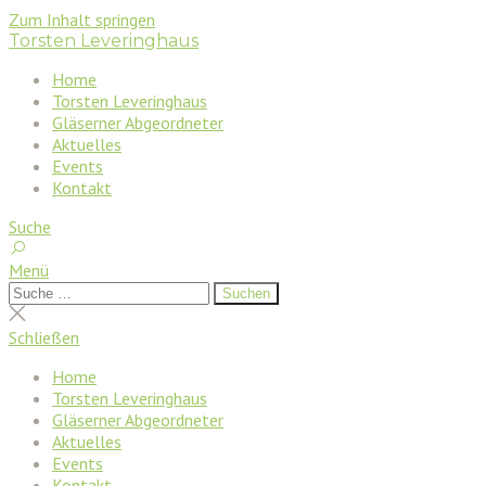
Zum Inhalt springen
Torsten Leveringhaus
Home
Torsten Leveringhaus
Gläserner Abgeordneter
Aktuelles
Events
Kontakt
Suche
Menü
Suchen
Suchen
nach:
Suche
schließen
Schließen
Home
Torsten Leveringhaus
Gläserner Abgeordneter
Aktuelles
Events
Kontakt