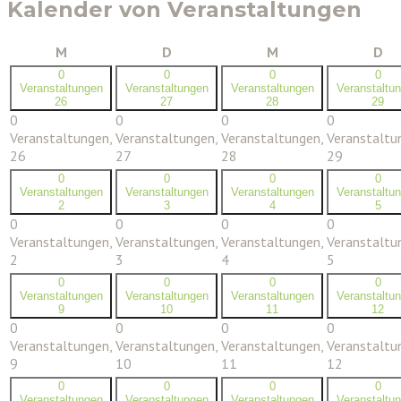
Kalender von Veranstaltungen
Montag
Dienstag
Mittwoch
Do
M
D
M
D
0
0
0
0
Veranstaltungen
Veranstaltungen
Veranstaltungen
Veranstaltu
26
27
28
29
0
0
0
0
Veranstaltungen,
Veranstaltungen,
Veranstaltungen,
Veranstaltu
26
27
28
29
0
0
0
0
Veranstaltungen
Veranstaltungen
Veranstaltungen
Veranstaltu
2
3
4
5
0
0
0
0
Veranstaltungen,
Veranstaltungen,
Veranstaltungen,
Veranstaltu
2
3
4
5
0
0
0
0
Veranstaltungen
Veranstaltungen
Veranstaltungen
Veranstaltu
9
10
11
12
0
0
0
0
Veranstaltungen,
Veranstaltungen,
Veranstaltungen,
Veranstaltu
9
10
11
12
0
0
0
0
Veranstaltungen
Veranstaltungen
Veranstaltungen
Veranstaltu